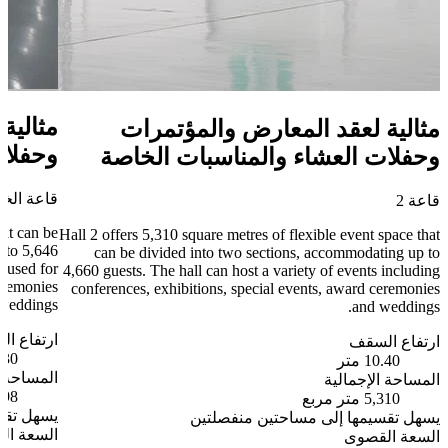
مثالية لعقد 
ة لعقد المعارض والمؤتمرات
وحفلات العش
ت العشاء والمناسبات الخاصة
قاعة الخبيصي 1
f space that can be
Hall 2 offers 5,310 square metres of flexible event s
odating up to 5,646
can be divided into two sections, accommodat
that can be used for
4,660 guests. The hall can host a variety of events 
s, award ceremonies
conferences, exhibitions, special events, award c
and weddings.
and w
ارتفاع السقف
السقف
10.30 متر
1 متر
المساحة الإجمالية
الإجمالية
6,498 متر مربع
متر مربع
يسهل تقسيمها إلى
سيمها إلى مساحتين منفصلتين
السعة القصوى
لقصوى